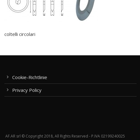
coltelli circolari
Cookie-Richtlinie
Privacy Policy
AF.AR srl © Copyright 2018, All Rights Reserved - P.IVA 02199240025