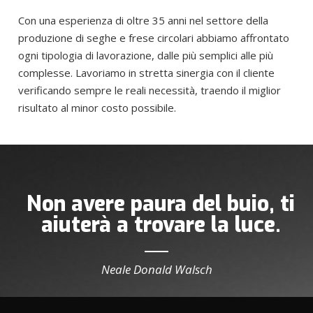
Con una esperienza di oltre 35 anni nel settore della
produzione di seghe e frese circolari abbiamo affrontato
ogni tipologia di lavorazione, dalle più semplici alle più
complesse. Lavoriamo in stretta sinergia con il cliente
verificando sempre le reali necessità, traendo il miglior
risultato al minor costo possibile.
Non avere paura del buio, ti
aiuterà a trovare la luce.
Neale Donald Walsch