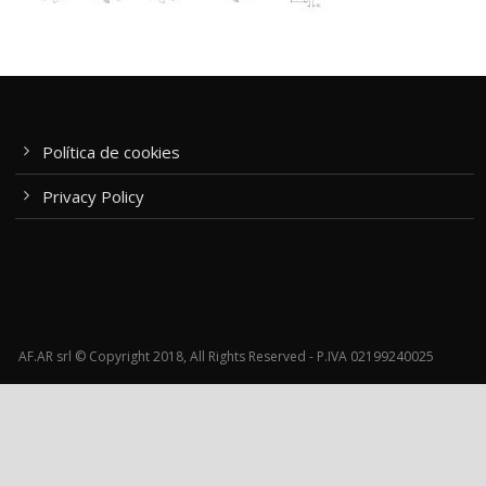
Política de cookies
Privacy Policy
AF.AR srl © Copyright 2018, All Rights Reserved - P.IVA 02199240025