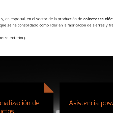
y, en especial, en el sector de la producción de
colectores eléc
que se ha consolidado como líder en la fabricación de sierras y fre
metro exterior).
nalización de
Asistencia pos
uctos