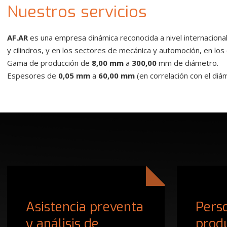
Nuestros servicios
AF.AR
es una empresa dinámica reconocida a nivel internacional 
y cilindros, y en los sectores de mecánica y automoción, en los 
Gama de producción de
8,00 mm
a
300,00
mm de diámetro.
Espesores de
0,05 mm
a
60,00 mm
(en correlación con el diá
Asistencia preventa
Perso
y análisis de
prod