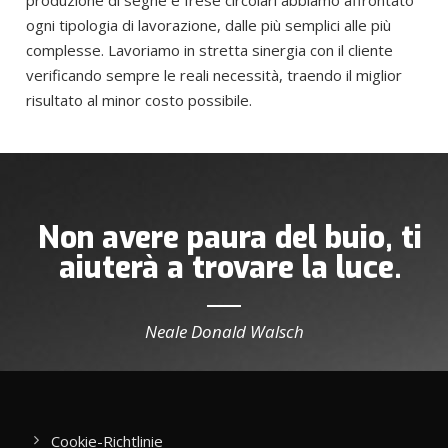
produzione di seghe e frese circolari abbiamo affrontato
ogni tipologia di lavorazione, dalle più semplici alle più
complesse. Lavoriamo in stretta sinergia con il cliente
verificando sempre le reali necessità, traendo il miglior
risultato al minor costo possibile.
Non avere paura del buio, ti
aiuterà a trovare la luce.
Neale Donald Walsch
Cookie-Richtlinie