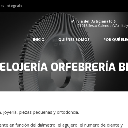
uro integrale
via dell'Artigianato 6
21018 Sesto Calende (VA) - Italy
INICIO
QUIÉNES SOMOS
POR QUÉ EL
ELOJERÍA ORFEBRERÍA 
a, joyería, piezas pequeñas y ortodoncia.
iente en función del diámetro, el agujero, el número de diente y