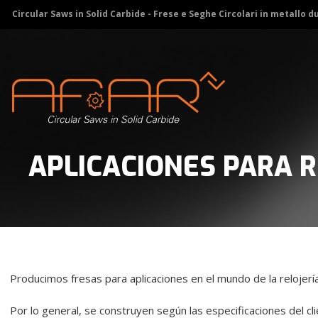
Circular Saws in Solid Carbide - Frese e Seghe Circolari in metallo d
APLICACIONES PARA R
Producimos fresas para aplicaciones en el mundo de la relojerí
Por lo general, se construyen según las especificaciones del cl