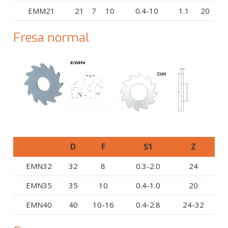
EMM21
21
7
10
0.4-10
1.1
20
Fresa normal
D
F
S1
Z
EMN32
32
8
0.3-2.0
24
EMN35
35
10
0.4-1.0
20
EMN40
40
10-16
0.4-2.8
24-32