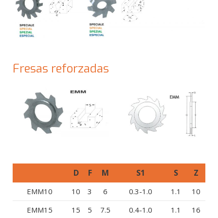
Fresas reforzadas
D
F
M
S1
S
Z
EMM10
10
3
6
0.3-1.0
1.1
10
EMM15
15
5
7.5
0.4-1.0
1.1
16