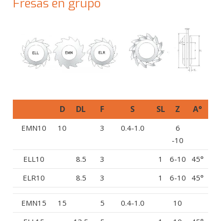
Fresas en grupo
D
DL
F
S
SL
Z
A°
EMN10
10
3
0.4-1.0
6
-10
ELL10
8.5
3
1
6-10
45°
ELR10
8.5
3
1
6-10
45°
EMN15
15
5
0.4-1.0
10