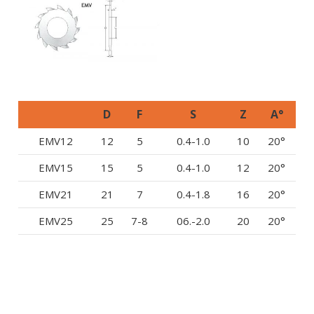
D
F
S
Z
A°
EMV12
12
5
0.4-1.0
10
20°
EMV15
15
5
0.4-1.0
12
20°
EMV21
21
7
0.4-1.8
16
20°
EMV25
25
7-8
06.-2.0
20
20°