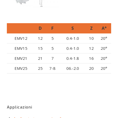
D
F
S
Z
A°
EMV12
12
5
0.4-1.0
10
20°
EMV15
15
5
0.4-1.0
12
20°
EMV21
21
7
0.4-1.8
16
20°
EMV25
25
7-8
06.-2.0
20
20°
Applicazioni