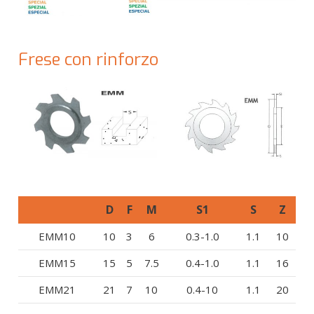
Frese con rinforzo
D
F
M
S1
S
Z
EMM10
10
3
6
0.3-1.0
1.1
10
EMM15
15
5
7.5
0.4-1.0
1.1
16
EMM21
21
7
10
0.4-10
1.1
20