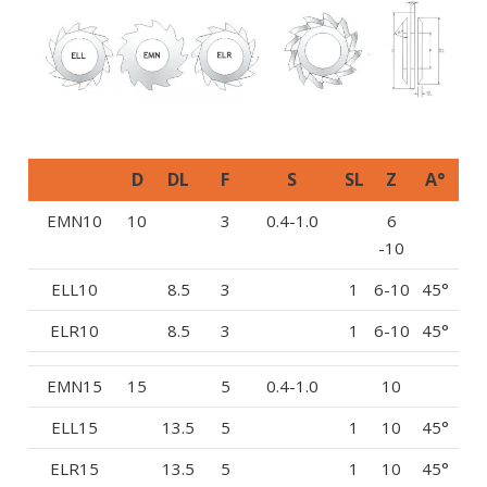
D
DL
F
S
SL
Z
A°
EMN10
10
3
0.4-1.0
6
-10
ELL10
8.5
3
1
6-10
45°
ELR10
8.5
3
1
6-10
45°
EMN15
15
5
0.4-1.0
10
ELL15
13.5
5
1
10
45°
ELR15
13.5
5
1
10
45°