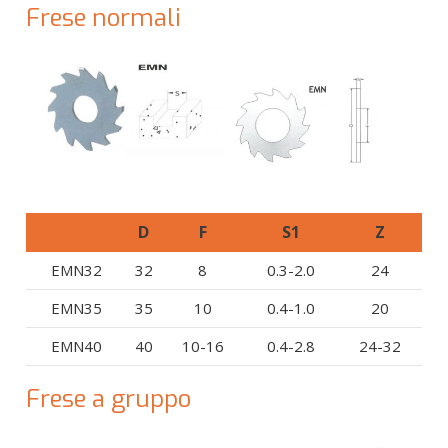
Frese normali
D
F
S1
Z
EMN32
32
8
0.3-2.0
24
EMN35
35
10
0.4-1.0
20
EMN40
40
10-16
0.4-2.8
24-32
Frese a gruppo