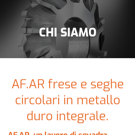
CHI SIAMO
AF.AR frese e seghe
circolari in metallo
duro integrale.