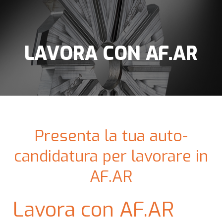
LAVORA CON AF.AR
Presenta la tua auto-
candidatura per lavorare in
AF.AR
Lavora con AF.AR