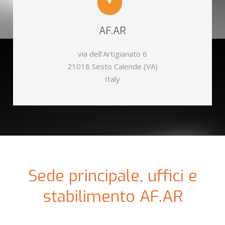
AF.AR
via dell’Artigianato 6
21018 Sesto Calende (VA)
Italy
Sede principale, uffici e
stabilimento AF.AR