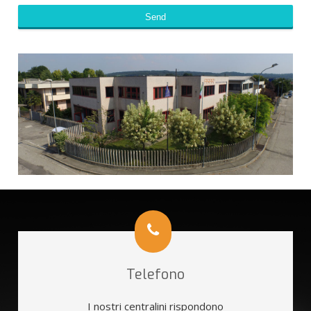
Send
This
field
should
be
left
blank
Telefono
I nostri centralini rispondono