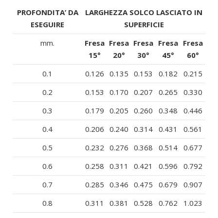
PROFONDITA’ DA
LARGHEZZA SOLCO LASCIATO IN
ESEGUIRE
SUPERFICIE
mm.
Fresa
Fresa
Fresa
Fresa
Fresa
15°
20°
30°
45°
60°
0.1
0.126
0.135
0.153
0.182
0.215
0.2
0.153
0.170
0.207
0.265
0.330
0.3
0.179
0.205
0.260
0.348
0.446
0.4
0.206
0.240
0.314
0.431
0.561
0.5
0.232
0.276
0.368
0.514
0.677
0.6
0.258
0.311
0.421
0.596
0.792
0.7
0.285
0.346
0.475
0.679
0.907
0.8
0.311
0.381
0.528
0.762
1.023