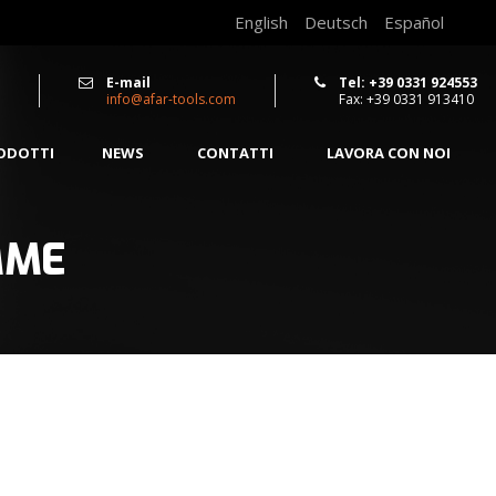
English
Deutsch
Español
E-mail
Tel: +39 0331 924553
info@afar-tools.com
Fax: +39 0331 913410
RODOTTI
NEWS
CONTATTI
LAVORA CON NOI
MME