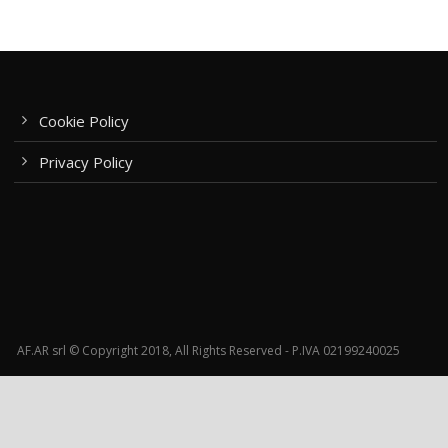
Cookie Policy
Privacy Policy
AF.AR srl © Copyright 2018, All Rights Reserved - P.IVA 02199240025